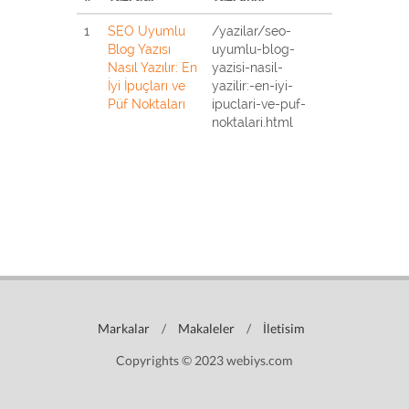
1
SEO Uyumlu
/yazilar/seo-
Blog Yazısı
uyumlu-blog-
Nasıl Yazılır: En
yazisi-nasil-
İyi İpuçları ve
yazilir:-en-iyi-
Püf Noktaları
ipuclari-ve-puf-
noktalari.html
Markalar
/
Makaleler
/
İletisim
Copyrights © 2023 webiys.com