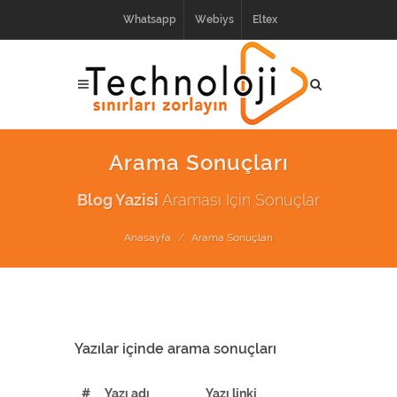
Whatsapp
Webiys
Eltex
Arama Sonuçları
Blog Yazisi
Araması Için Sonuçlar
Anasayfa
Arama Sonuçları
Yazılar içinde arama sonuçları
#
Yazı adı
Yazı linki