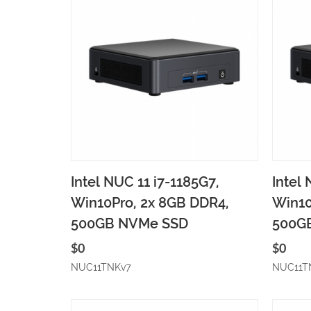
Sepete ekle
Hızlı gözat
Se
Intel NUC 11 i7-1185G7,
Intel 
Win10Pro, 2x 8GB DDR4,
Win10
500GB NVMe SSD
500G
$0
$0
NUC11TNKv7
NUC11T