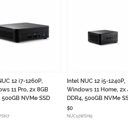
pete ekle
Hızlı gözat
Sepete ekle
Hızlı 
 NUC 12 i7-1260P,
Intel NUC 12 i5-1240P,
ws 11 Pro, 2x 8GB
Windows 11 Home, 2x
, 500GB NVMe SSD
DDR4, 500GB NVMe S
$0
SKi7
NUC12WSHi5