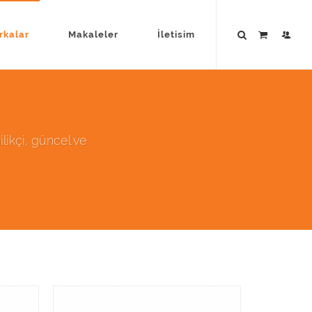
kalar
Makaleler
İletisim
ilikçi, güncel ve