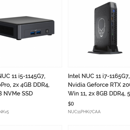
pete ekle
Hızlı gözat
Sepete ekle
Hızlı 
NUC 11 i5-1145G7,
Intel NUC 11 i7-1165G7,
Pro, 2x 4GB DDR4,
Nvidia Geforce RTX 20
B NVMe SSD
Win 11, 2x 8GB DDR4, 
$0
NKv5
NUC11PHKi7CAA