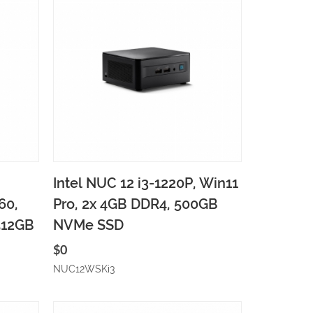
gözat
Sepete ekle
Hızlı gözat
Intel NUC 12 i3-1220P, Win11
60,
Pro, 2x 4GB DDR4, 500GB
512GB
NVMe SSD
$0
NUC12WSKi3